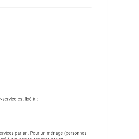
e-service est fixé à :
services par an. Pour un ménage (personnes
rté à 1000 titres-services par an.