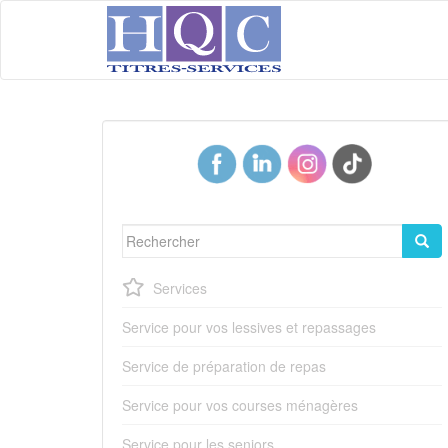
S
k
i
p
t
o
m
a
i
n
c
o
Rechercher...
n
t
Services
e
n
Service pour vos lessives et repassages
t
Service de préparation de repas
Service pour vos courses ménagères
Service pour les seniors