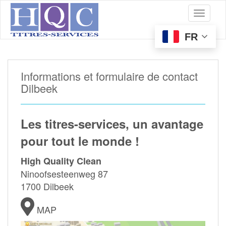
S
Toggle 
k
i
p
FR
t
o
m
Informations et formulaire de contact
a
i
Dilbeek
n
c
o
Les titres-services, un avantage
n
t
pour tout le monde !
e
n
High Quality Clean
t
Ninoofsesteenweg 87
1700 Dilbeek
MAP