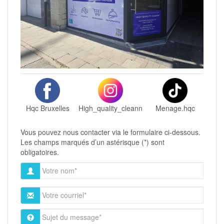
Hqc Bruxelles
High_quality_cleann
Menage.hqc
Vous pouvez nous contacter via le formulaire ci-dessous.
Les champs marqués d’un astérisque (*) sont
obligatoires.
V
o
t
V
r
o
e
t
S
n
r
u