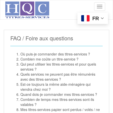
S
Toggle 
k
i
p
FR
t
o
m
FAQ / Foire aux questions
a
i
n
c
Où puis-je commander des titres-services ?
o
Combien me coûte un titre-service ?
n
Qui peut utiliser les titres-services et pour quels
t
services ?
e
Quels services ne peuvent pas être rémunérés
n
avec des titres-services ?
t
Est-ce toujours la même aide-ménagère qui
viendra chez moi ?
Quand dois-je commander mes titres-services ?
Combien de temps mes titres-services sont-ils
valables ?
Mes titres-services papier sont perdus / volés / ne