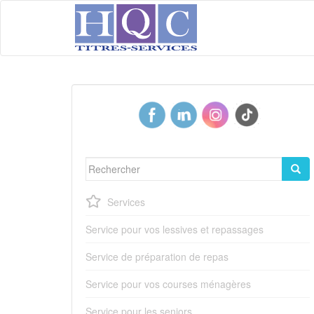
S
k
i
p
t
o
m
a
i
n
c
o
Rechercher...
n
t
Services
e
n
Service pour vos lessives et repassages
t
Service de préparation de repas
Service pour vos courses ménagères
Service pour les seniors