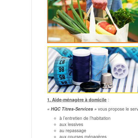
1. Aide-ménagère à domicile
:
« HQC Titres-Services »
vous propose le serv
à l’entretien de l’habitation
aux lessives
au repassage
aux courses ménagères