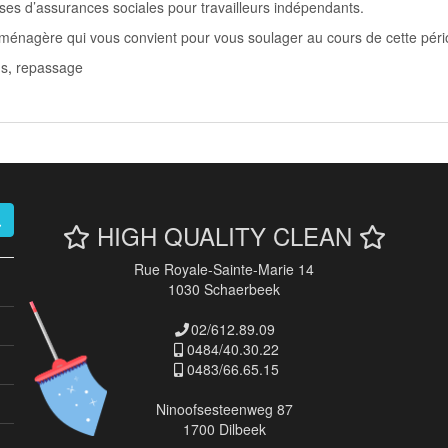
isses d’assurances sociales pour travailleurs indépendants.
 ménagère qui vous convient pour vous soulager au cours de cette péri
ns
,
repassage
HIGH QUALITY CLEAN
Rue Royale-Sainte-Marie 14
1030 Schaerbeek
02/612.89.09
0484/40.30.22
0483/66.65.15
Ninoofsesteenweg 87
1700 Dilbeek