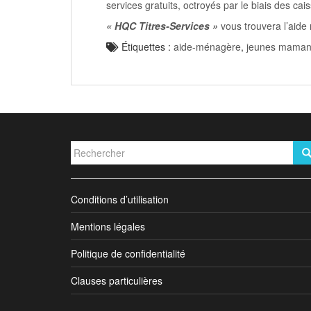
services gratuits, octroyés par le biais des ca
« HQC Titres-Services »
vous trouvera l’aide
Étiquettes :
aide-ménagère
,
jeunes mama
Rechercher...
Conditions d’utilisation
Mentions légales
Politique de confidentialité
Clauses particulières