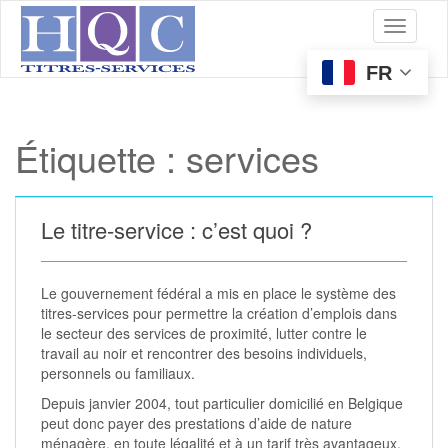
S
Toggle 
k
i
p
FR
t
o
m
Étiquette :
services
a
i
n
c
Le titre-service : c’est quoi ?
o
n
t
e
Le gouvernement fédéral a mis en place le système des
n
titres-services pour permettre la création d’emplois dans
t
le secteur des services de proximité, lutter contre le
travail au noir et rencontrer des besoins individuels,
personnels ou familiaux.
Depuis janvier 2004, tout particulier domicilié en Belgique
peut donc payer des prestations d’aide de nature
ménagère, en toute légalité et à un tarif très avantageux,