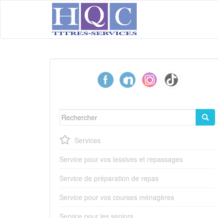
S
k
i
p
t
o
m
a
i
n
c
o
Rechercher...
n
t
Services
e
n
Service pour vos lessives et repassages
t
Service de préparation de repas
Service pour vos courses ménagères
Service pour les seniors